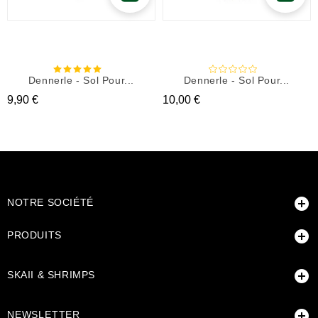
Dennerle - Sol Pour...
Dennerle - Sol Pour...
Prix
Prix
9,90 €
10,00 €

NOTRE SOCIÉTÉ

PRODUITS

SKAII & SHRIMPS

NEWSLETTER