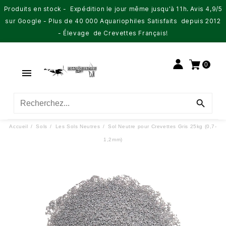
Produits en stock - Expédition le jour même jusqu'à 11h. Avis 4,9/5
sur Google - Plus de 40 000 Aquariophiles Satisfaits depuis 2012
- Élevage de Crevettes Français!
0


Accueil
Sols
Les Sols Neutres
Sol Neutre pour Crevettes Gris 25kg (0,7-
1,2mm)