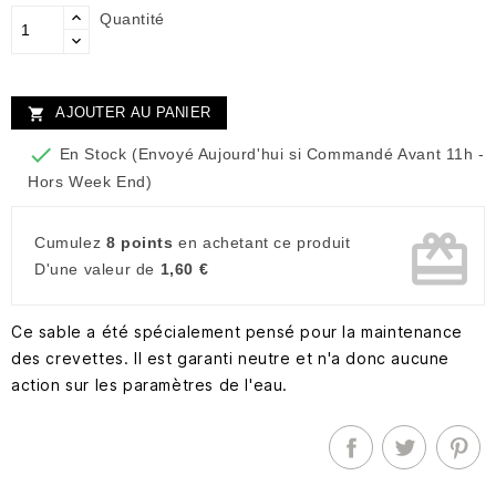
Quantité
AJOUTER AU PANIER


En Stock (Envoyé Aujourd'hui si Commandé Avant 11h -
Hors Week End)
card_giftcard
Cumulez
8 points
en achetant ce produit
D'une valeur de
1,60 €
Ce sable a été spécialement pensé pour la maintenance
des crevettes. Il est garanti neutre et n'a donc aucune
action sur les paramètres de l'eau.