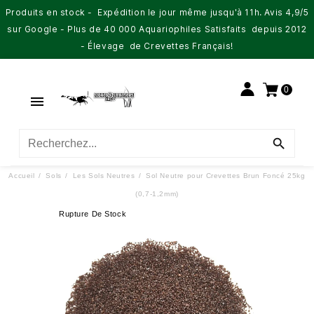
Produits en stock - Expédition le jour même jusqu'à 11h. Avis 4,9/5
sur Google - Plus de 40 000 Aquariophiles Satisfaits depuis 2012
- Élevage de Crevettes Français!
0


Accueil
Sols
Les Sols Neutres
Sol Neutre pour Crevettes Brun Foncé 25kg
(0,7-1,2mm)
Rupture De Stock