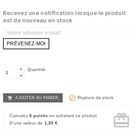
Recevez une notification lorsque le produit
est de nouveau en stock
PRÉVENEZ-MOI
Quantité

Rupture de stock
AJOUTER AU PANIER

card_giftcard
Cumulez
6 points
en achetant ce produit
D'une valeur de
1,20 €