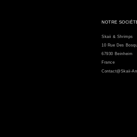
NOTRE SOCIÉT
Skaii & Shrimps
10 Rue Des Bosq
67930 Beinheim
France
Contact@skaii-An