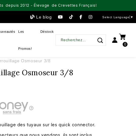
aits depuis 2012 - Élevage de Crevettes Français!
Le blog
Select Language
▼
uveautés
Les
Déstock
0
Promos!
errouillage Osmoseur 3/8
uillage Osmoseur 3/8
ouillage des tuyaux sur les quick connector.
necteurs que nous vendons, ils sont inclus.