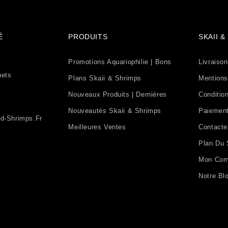
É
PRODUITS
SKAII 
Promotions Aquariophilie | Bons
Livraison
uets
Plans Skaii & Shrimps
Mentions
Nouveaux Produits | Dernières
Condition
Nouveautés Skaii & Shrimps
Paiement
d-Shrimps.fr
Meilleures Ventes
Contact
Plan Du 
Mon Com
Notre Bl