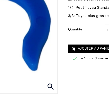
1/4: Petit Tuyau Stand
3/8: Tuyau plus gros (
Quantité
AJOUTER AU PANI


En Stock (Envoyé 
