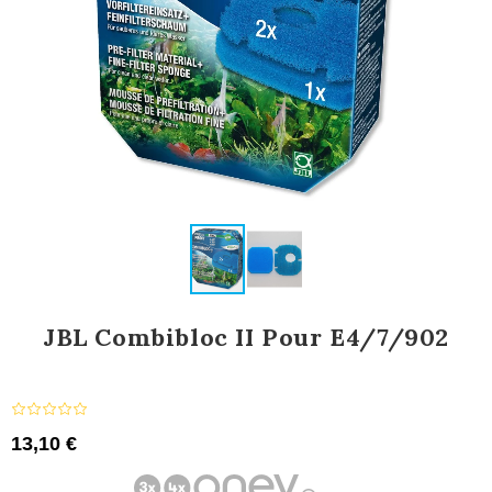
JBL Combibloc II Pour E4/7/902
13,10 €