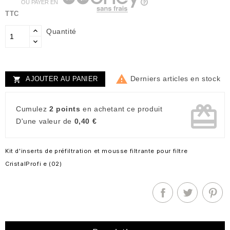
OU PAYER EN
TTC
Quantité

Derniers articles en stock
AJOUTER AU PANIER

card_giftcard
Cumulez
2 points
en achetant ce produit
D'une valeur de
0,40 €
Kit d'inserts de préfiltration et mousse filtrante pour filtre
CristalProfi e (02)