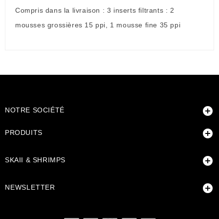
Compris dans la livraison : 3 inserts filtrants : 2
mousses grossières 15 ppi, 1 mousse fine 35 ppi

NOTRE SOCIÉTÉ

PRODUITS

SKAII & SHRIMPS

NEWSLETTER