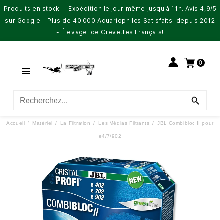
Produits en stock - Expédition le jour même jusqu'à 11h. Avis 4,9/5
sur Google - Plus de 40 000 Aquariophiles Satisfaits depuis 2012
- Élevage de Crevettes Français!
0


Accueil
Matériel
La Filtration
Les Médias Filtrants
JBL Combibloc II pour
e4/7/902