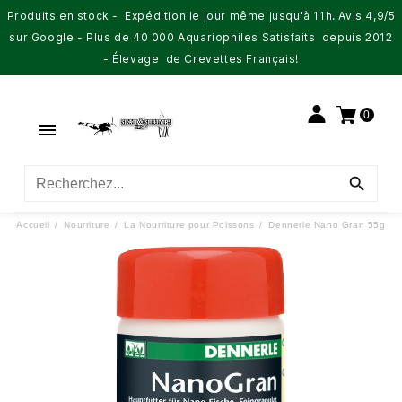
Produits en stock - Expédition le jour même jusqu'à 11h. Avis 4,9/5
sur Google - Plus de 40 000 Aquariophiles Satisfaits depuis 2012
- Élevage de Crevettes Français!
0


Accueil
Nourriture
La Nourriture pour Poissons
Dennerle Nano Gran 55g