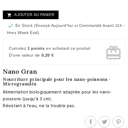
AJOUTER AU PANIER


En Stock (Envoyé Aujourd'hui si Commandé Avant 11h -
Hors Week End)
card_giftcard
Cumulez
1 points
en achetant ce produit
D'une valeur de
0,20 €
Nano Gran
Nourriture principale pour les nano-poissons -
Microgranulés
Alimentation biologiquement adaptée pour les nano-
poissons (jusqu'à 3 cm).
Résistant à l'eau, ne la trouble pas.