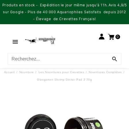
Produits en stock - Expédition le jour même jusqu'à 11h. Avis 4,9/5
sur Google - Plus de 40 000 Aquariophiles Satisfaits depuis 2012
- Élevage de Crevettes Français!
0


Accueil
Nourriture
Les Nourritures pour Crevettes
Nourritures Complètes
Glasgarten Shrimp Dinner Pad 2 70g