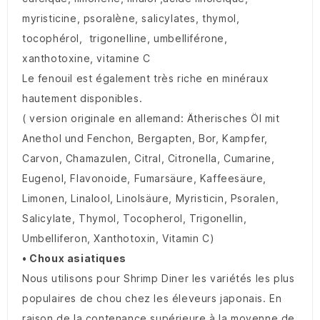
myristicine, psoralène, salicylates, thymol,
tocophérol, trigonelline, umbelliférone,
xanthotoxine, vitamine C
Le fenouil est également très riche en minéraux
hautement disponibles.
( version originale en allemand: Ätherisches Öl mit
Anethol und Fenchon, Bergapten, Bor, Kampfer,
Carvon, Chamazulen, Citral, Citronella, Cumarine,
Eugenol, Flavonoide, Fumarsäure, Kaffeesäure,
Limonen, Linalool, Linolsäure, Myristicin, Psoralen,
Salicylate, Thymol, Tocopherol, Trigonellin,
Umbelliferon, Xanthotoxin, Vitamin C)
• Choux asiatiques
Nous utilisons pour Shrimp Diner les variétés les plus
populaires de chou chez les éleveurs japonais. En
raison de la contenance supérieure à la moyenne de