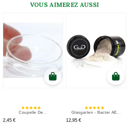
VOUS AIMEREZ AUSSI
Coupelle De...
Glasgarten - Bacter AE...
Prix
Prix
2,45 €
12,95 €