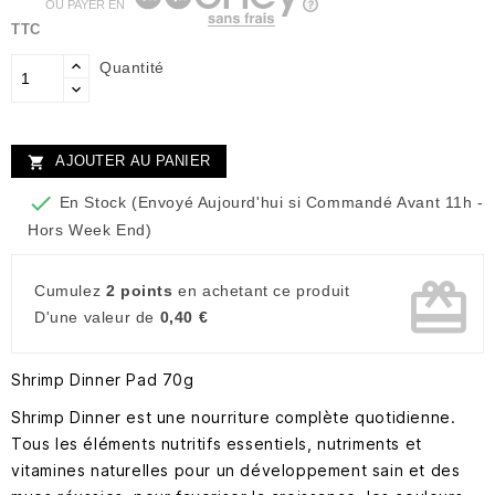
OU PAYER EN
TTC
Quantité
AJOUTER AU PANIER


En Stock (Envoyé Aujourd'hui si Commandé Avant 11h -
Hors Week End)
card_giftcard
Cumulez
2 points
en achetant ce produit
D'une valeur de
0,40 €
Shrimp Dinner Pad 70g
Shrimp Dinner est une nourriture complète quotidienne.
Tous les éléments nutritifs essentiels, nutriments et
vitamines naturelles pour un développement sain et des