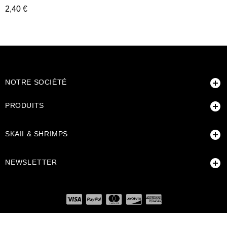
Prix
2,40 €

NOTRE SOCIÉTÉ

PRODUITS

SKAII & SHRIMPS

NEWSLETTER