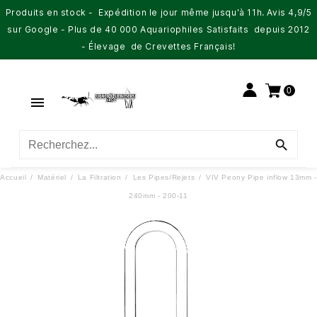
Produits en stock - Expédition le jour même jusqu'à 11h. Avis 4,9/5
sur Google - Plus de 40 000 Aquariophiles Satisfaits depuis 2012
- Élevage de Crevettes Français!
0


Accueil
Matériel
La Filtration
Les Pipes/Rejets
VIV Peony Pipe inflow 13mm -
240mm - 200-11