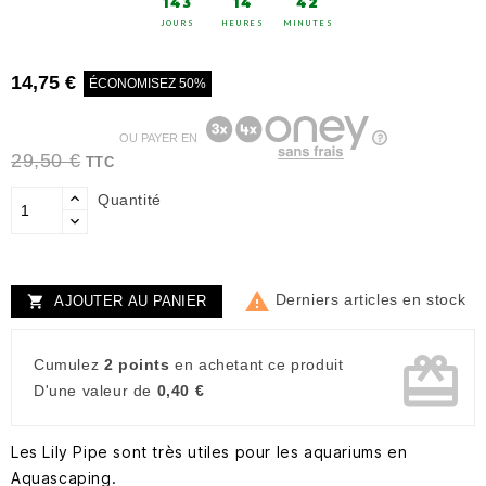
143
14
42
JOURS
HEURES
MINUTES
14,75 €
ÉCONOMISEZ 50%
OU PAYER EN
29,50 €
TTC
Quantité

Derniers articles en stock
AJOUTER AU PANIER

card_giftcard
Cumulez
2 points
en achetant ce produit
D'une valeur de
0,40 €
Les Lily Pipe sont très utiles pour les aquariums en
Aquascaping.