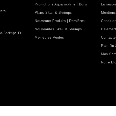
Promotions Aquariophilie | Bons
Livraison
uets
Plans Skaii & Shrimps
Mentions
Nouveaux Produits | Dernières
Condition
Nouveautés Skaii & Shrimps
Paiement
d-Shrimps.fr
Meilleures Ventes
Contact
Plan Du 
Mon Com
Notre Bl