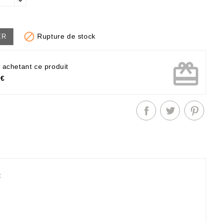

Rupture de stock
ER
card_giftcard
 achetant ce produit
 €
: