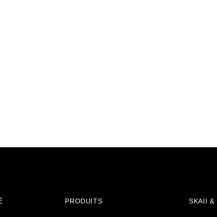
É
PRODUITS
SKAII 