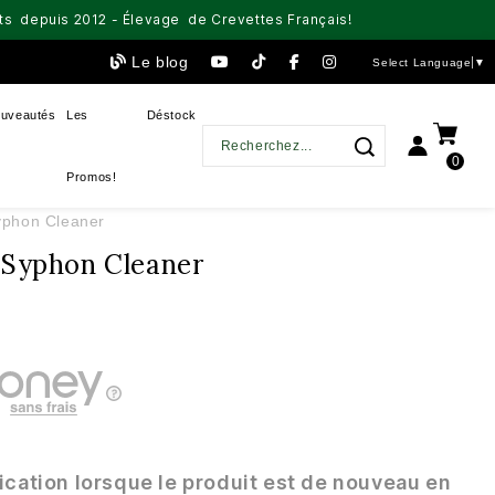
aits depuis 2012 - Élevage de Crevettes Français!
Le blog
Select Language
▼
uveautés
Les
Déstock
0
Promos!
yphon Cleaner
 Syphon Cleaner
ication lorsque le produit est de nouveau en