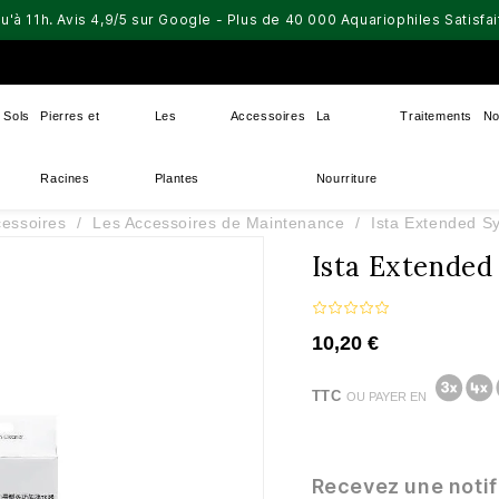
u'à 11h. Avis 4,9/5 sur Google - Plus de 40 000 Aquariophiles Satisf
Sols
Pierres et
Les
Accessoires
La
Traitements
No
Racines
Plantes
Nourriture
essoires
Les Accessoires de Maintenance
Ista Extended S
Ista Extended
10,20 €
TTC
OU PAYER EN
Recevez une notif