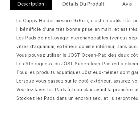
Description
Détails Du Produit
Avis
Le Guppy Holder mesure 9x6cm, c'est un outils très p
Il bénéficie d'une très bonne prise en main, et est trè
Les Pads de nettoyage interchangeables (vendus sép
vitres d'aquarium, extérieur comme intérieur, sans auc
Vous pouvez utiliser le JÖST Ocean-Pad des deux côt
Le côté rugueux du JÖST Superclean-Pad est à placer
Tous les produits aquatiques Jöst eux-mêmes sont gara
Lorsque vous passez sur le coté extérieur, assurez v
Veuillez laver les Pads à l'eau clair avant la première ut
Stockez les Pads dans un endroit sec, et ils seront ré