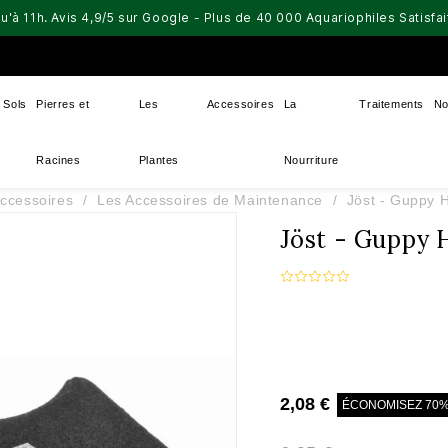
u'à 11h. Avis 4,9/5 sur Google - Plus de 40 000 Aquariophiles Satisf
Sols
Pierres et
Les
Accessoires
La
Traitements
No
Racines
Plantes
Nourriture
ccessoires
Les Accessoires de Maintenance
Jöst - Guppy H
Jöst - Guppy H
2,08 €
ÉCONOMISEZ 70