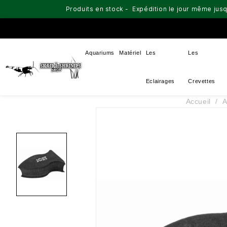
Produits en stock - Expédition le jour même jusq
Aquariums
Matériel
Les
Les
Eclairages
Crevettes
Accueil
A