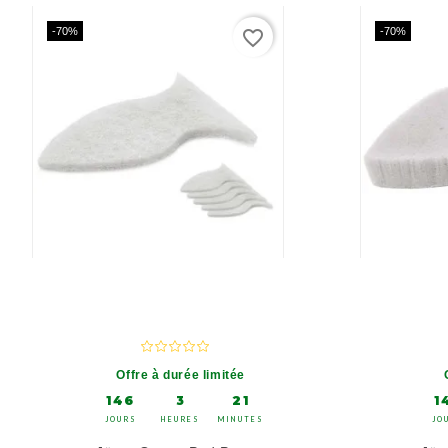
-70%
-70%
favorite_border
Offre à durée limitée
146
3
21
1
JOURS
HEURES
MINUTES
JO