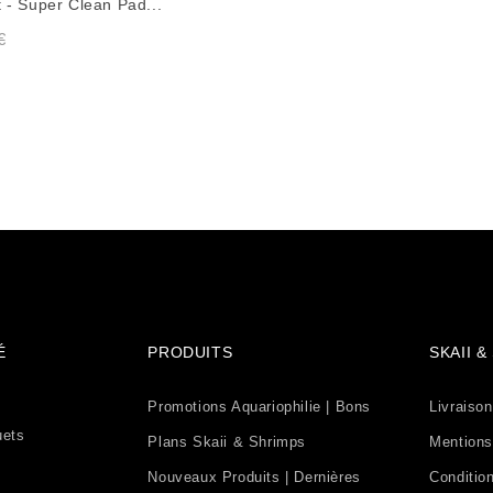
t - Super Clean Pad...
de base
Prix de base
€
É
PRODUITS
SKAII 
Promotions Aquariophilie | Bons
Livraison
uets
Plans Skaii & Shrimps
Mentions
Nouveaux Produits | Dernières
Condition