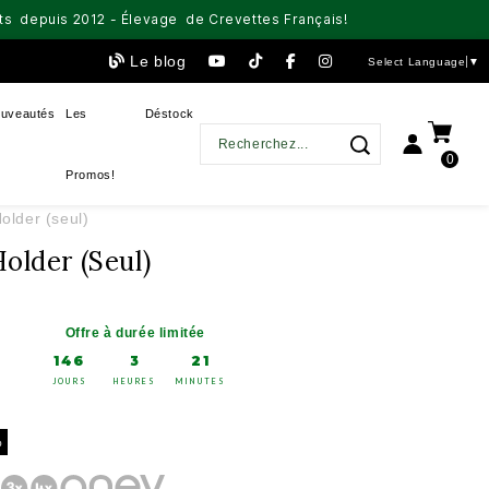
aits depuis 2012 - Élevage de Crevettes Français!
Le blog
Select Language
▼
uveautés
Les
Déstock
0
Promos!
older (seul)
older (seul)
Offre à durée limitée
146
3
21
JOURS
HEURES
MINUTES
%