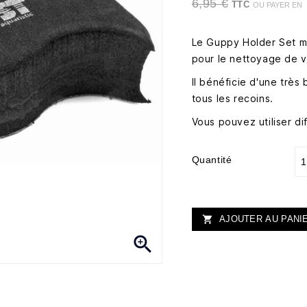
6,95 €
TTC
OU PAYER EN
Le Guppy Holder Set me
pour le nettoyage de v
Il bénéficie d'une très
tous les recoins.
Vous pouvez utiliser d
Quantité
AJOUTER AU PANI

