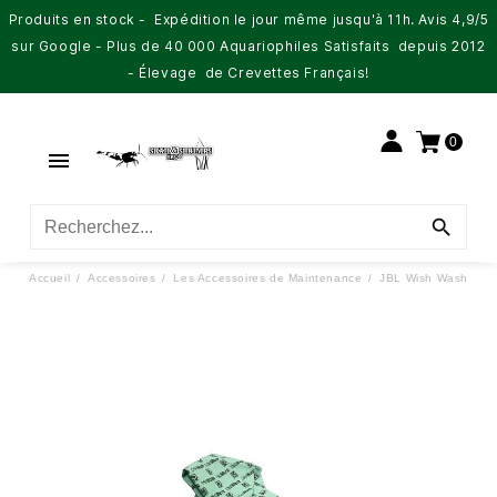
Produits en stock - Expédition le jour même jusqu'à 11h. Avis 4,9/5
sur Google - Plus de 40 000 Aquariophiles Satisfaits depuis 2012
- Élevage de Crevettes Français!
0


Accueil
Accessoires
Les Accessoires de Maintenance
JBL Wish Wash