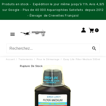
Produits en stock - Expédition le jour même jusqu'à 11h. Avis 4,9/5
sur Google - Plus de 40 000 Aquariophiles Satisfaits depuis 2012
- Élevage de Crevettes Français!
0


Accueil
Traitements
Pour le Démarrage
Easy Life Filter Medium 500ml
Rupture De Stock