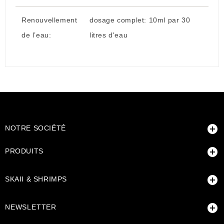
Renouvellement
dosage complet: 10ml par 30
de l’eau:
litres d'eau

NOTRE SOCIÉTÉ

PRODUITS

SKAII & SHRIMPS

NEWSLETTER