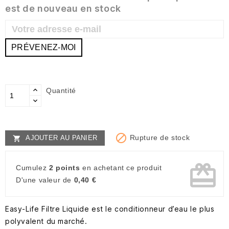
est de nouveau en stock
PRÉVENEZ-MOI
Quantité

Rupture de stock
AJOUTER AU PANIER

card_giftcard
Cumulez
2 points
en achetant ce produit
D'une valeur de
0,40 €
Easy-Life Filtre Liquide est le conditionneur d’eau le plus
polyvalent du marché.