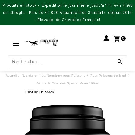
Produits en stock - Expédition le jour même jusqu'à 11h. Avis 4,9/5
sur Google - Plus de 40 000 Aquariophiles Satisfaits depuis 2012
- Élevage de Crevettes Français!
0


Accueil
Nourriture
La Nourriture pour Poissons
Pour Poissons de fond
Dennerle Coockies Special Menu 100ml
Rupture De Stock