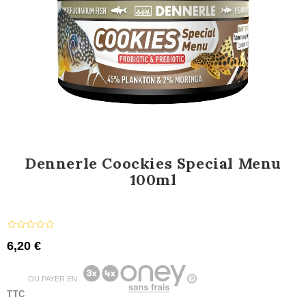
Dennerle Coockies Special Menu
100ml
6,20 €
OU PAYER EN
TTC