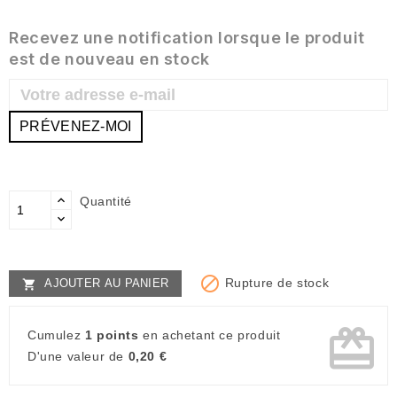
Recevez une notification lorsque le produit
est de nouveau en stock
PRÉVENEZ-MOI
Quantité

Rupture de stock
AJOUTER AU PANIER

card_giftcard
Cumulez
1 points
en achetant ce produit
D'une valeur de
0,20 €