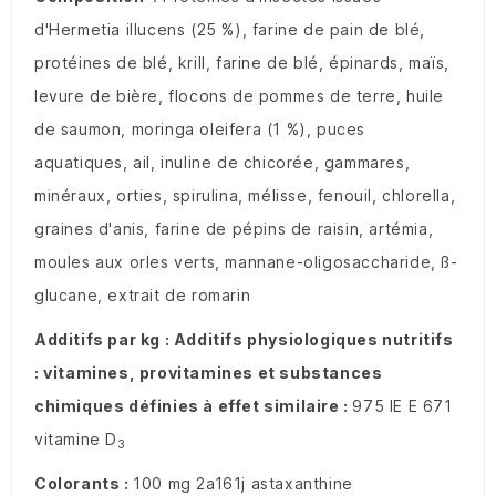
d'Hermetia illucens (25 %), farine de pain de blé,
protéines de blé, krill, farine de blé, épinards, maïs,
levure de bière, flocons de pommes de terre, huile
de saumon, moringa oleifera (1 %), puces
aquatiques, ail, inuline de chicorée, gammares,
minéraux, orties, spirulina, mélisse, fenouil, chlorella,
graines d'anis, farine de pépins de raisin, artémia,
moules aux orles verts, mannane-oligosaccharide, ß-
glucane, extrait de romarin
Additifs par kg : Additifs physiologiques nutritifs
: vitamines, provitamines et substances
chimiques définies à effet similaire :
975 IE E 671
vitamine D
3
Colorants :
100 mg 2a161j astaxanthine