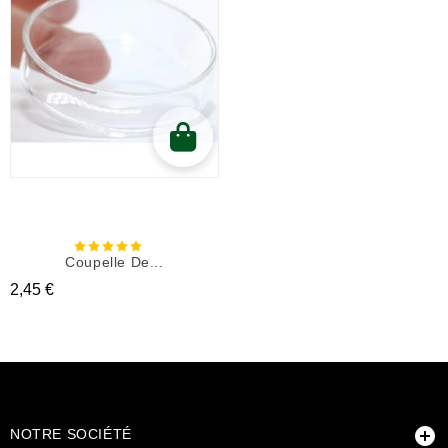
Coupelle De...
Prix
2,45 €

NOTRE SOCIÉTÉ