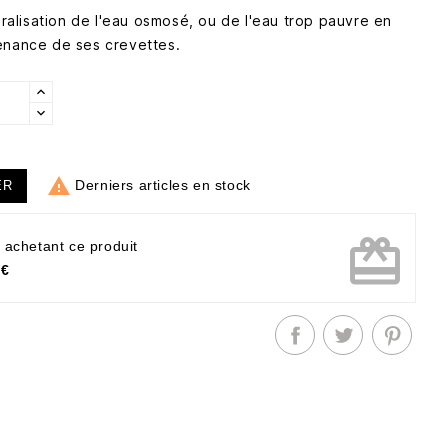
néralisation de l'eau osmosé, ou de l'eau trop pauvre en
enance de ses crevettes.

Derniers articles en stock
ER
card_giftcard
 achetant ce produit
 €