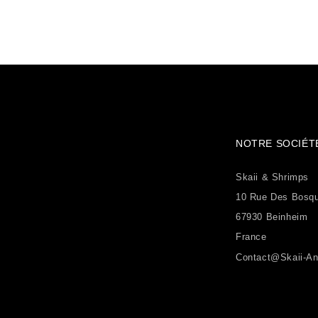
NOTRE SOCIÉT
Skaii & Shrimps
10 Rue Des Bosq
67930 Beinheim
France
Contact@skaii-An