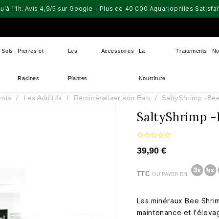
u'à 11h. Avis 4,9/5 sur Google - Plus de 40 000 Aquariophiles Satisf
Sols
Pierres et
Les
Accessoires
La
Traitements
No
Racines
Plantes
Nourriture
ents
Les Additifs
Reminéraliser son Eau
SaltyShrimp -Be
SaltyShrimp -
39,90 €
TTC
OU PAYER EN
Les minéraux Bee Shrim
maintenance et l'éleva