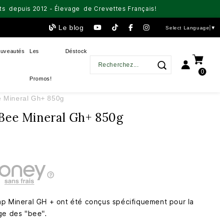
aits depuis 2012 - Élevage de Crevettes Français!
Le blog
Select Language
▼
uveautés
Les
Déstock
0
Promos!
e Mineral Gh+ 850g
Bee Mineral Gh+ 850g
p Mineral GH + ont été conçus spécifiquement pour la
ge des "bee".