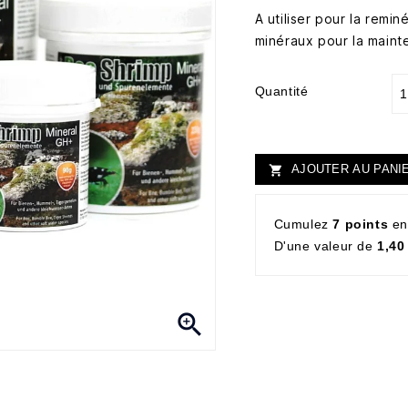
A utiliser pour la remi
minéraux pour la maint
Quantité
AJOUTER AU PANI

Cumulez
7 points
en
D'une valeur de
1,40
