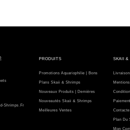
É
PRODUITS
SKAII 
Promotions Aquariophilie | Bons
Livraison
uets
Plans Skaii & Shrimps
Mentions
Nouveaux Produits | Dernières
Condition
Nouveautés Skaii & Shrimps
Paiement
d-Shrimps.fr
Meilleures Ventes
Contact
Plan Du 
Mon Com