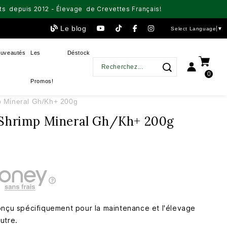
aits depuis 2012 - Élevage de Crevettes Français!
Le blog
Select Language
▼
uveautés
Les
Déstock
0
Promos!
p Mineral Gh/Kh+ 200g
-Shrimp Mineral Gh/Kh+ 200g
onçu spécifiquement pour la maintenance et l'élevage
utre.