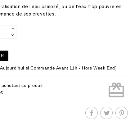
néralisation de l'eau osmosé, ou de l'eau trop pauvre en
enance de ses crevettes.
ER
Aujourd'hui si Commandé Avant 11h - Hors Week End)
card_giftcard
 achetant ce produit
 €