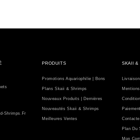
É
PRODUITS
SKAII 
Promotions Aquariophilie | Bons
Livraison
uets
Plans Skaii & Shrimps
Mentions
Nouveaux Produits | Dernières
Condition
Nouveautés Skaii & Shrimps
Paiement
d-Shrimps.fr
Meilleures Ventes
Contact
Plan Du 
Mon Com