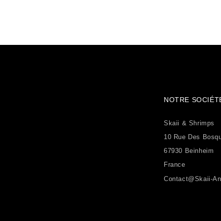
NOTRE SOCIÉT
Skaii & Shrimps
10 Rue Des Bosq
67930 Beinheim
France
Contact@skaii-An