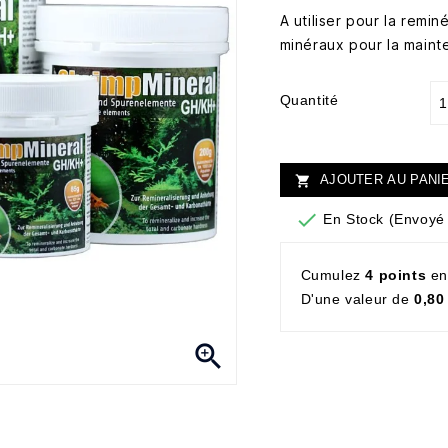
A utiliser pour la remi
minéraux pour la maint
Quantité
AJOUTER AU PANI


En Stock (Envoyé 
Cumulez
4 points
en
D'une valeur de
0,80
