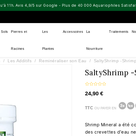
u'à 11h. Avis 4,9/5 sur Google - Plus de 40 000 Aquariophiles Satisf
Sols
Pierres et
Les
Accessoires
La
Traitements
No
Racines
Plantes
Nourriture
s
Les Additifs
Reminéraliser son Eau
SaltyShrimp -Shrim
SaltyShrimp 
24,90 €
TTC
OU PAYER EN
Shrimp Mineral a été c
des crevettes d'eau ne