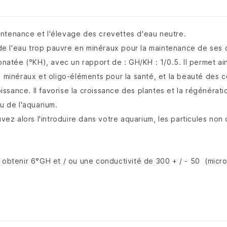
intenance et l'élevage des crevettes d'eau neutre.
u de l'eau trop pauvre en minéraux pour la maintenance de ses 
onatée (°KH), avec un rapport de : GH/KH : 1/0.5. Il permet a
s minéraux et oligo-éléments pour la santé, et la beauté des 
ssance. Il favorise la croissance des plantes et la régénération 
u de l'aquarium.
z alors l'introduire dans votre aquarium, les particules non 
obtenir 6°GH et / ou une conductivité de 300 + / - 50 (micr