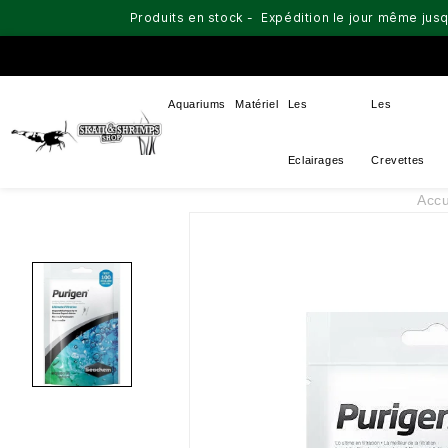
Produits en stock - Expédition le jour même jusq
Aquariums
Matériel
Les
Les
Eclairages
Crevettes
Accu