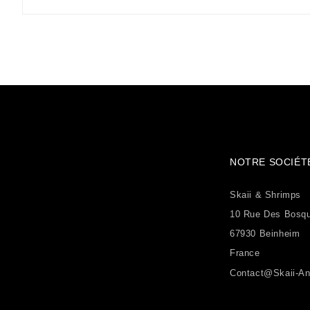
NOTRE SOCIÉT
Skaii & Shrimps
10 Rue Des Bosq
67930 Beinheim
France
Contact@skaii-An