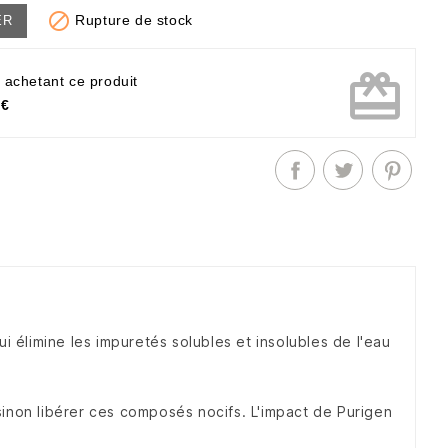

Rupture de stock
ER
card_giftcard
 achetant ce produit
 €
élimine les impuretés solubles et insolubles de l'eau
 sinon libérer ces composés nocifs.
L'impact de Purigen