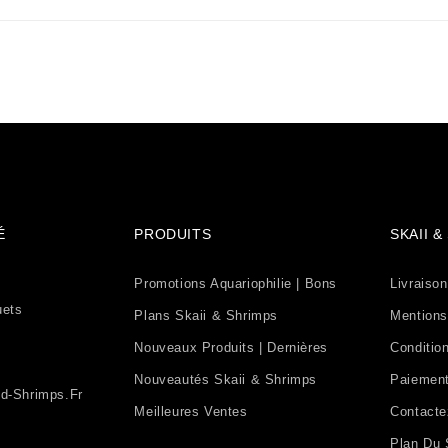
É
PRODUITS
SKAII 
Promotions Aquariophilie | Bons
Livraison
uets
Plans Skaii & Shrimps
Mentions
Nouveaux Produits | Dernières
Condition
Nouveautés Skaii & Shrimps
Paiement
d-Shrimps.fr
Meilleures Ventes
Contact
Plan Du 