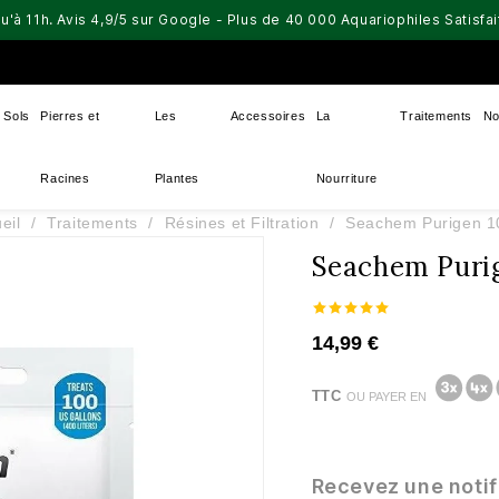
u'à 11h. Avis 4,9/5 sur Google - Plus de 40 000 Aquariophiles Satisf
Sols
Pierres et
Les
Accessoires
La
Traitements
No
Racines
Plantes
Nourriture
eil
Traitements
Résines et Filtration
Seachem Purigen 1
Seachem Puri
14,99 €
TTC
OU PAYER EN
Recevez une notif