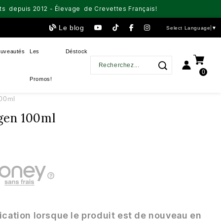
aits depuis 2012 - Élevage de Crevettes Français!
Le blog
Select Language
▼
uveautés
Les
Déstock
0
Promos!
00ml
gen 100ml
ication lorsque le produit est de nouveau en