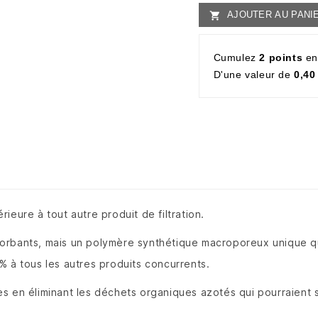
AJOUTER AU PANI

Cumulez
2 points
en
D'une valeur de
0,40
ieure à tout autre produit de filtration.
rbants, mais un polymère synthétique macroporeux unique qui 
% à tous les autres produits concurrents.
ates en éliminant les déchets organiques azotés qui pourraient