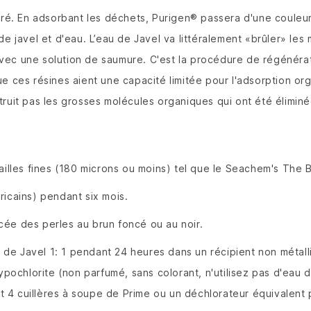
éré.
En adsorbant les déchets, Purigen® passera d'une couleur
de javel et d'eau.
L’eau de Javel va littéralement «brûler» les
avec une solution de saumure.
C'est la procédure de régénérat
ue ces résines aient une capacité limitée pour l'adsorption 
étruit pas les grosses molécules organiques qui ont été éliminé
 mailles fines (180 microns ou moins) tel que le Seachem's The 
ricains) pendant six mois.
cée des perles au brun foncé ou au noir.
e Javel 1: 1 pendant 24 heures dans un récipient non métalliq
hypochlorite (non parfumé, sans colorant, n'utilisez pas d'eau
t 4 cuillères à soupe de
Prime
ou un déchlorateur équivalent 