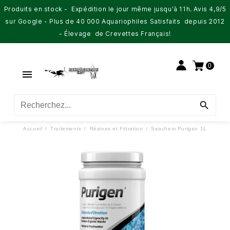
Produits en stock - Expédition le jour même jusqu'à 11h. Avis 4,9/5
sur Google - Plus de 40 000 Aquariophiles Satisfaits depuis 2012
- Élevage de Crevettes Français!
0


Accueil
Traitements
Résines et Filtration
Seachem Purigen 1L