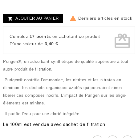

Derniers articles en stock
AJOUTER AU PANIER

card_giftcard
Cumulez
17 points
en achetant ce produit
D'une valeur de
3,40 €
Purigen®, un adsorbant synthétique de qualité supérieure à tout
autre produit de filtration.
Purigen® contrôle l'ammoniac, les nitrites et les nitrates en
éliminant les déchets organiques azotés qui pourraient sinon
libérer ces composés nocifs.
L'impact de Purigen sur les oligo-
éléments est minime.
Il purifie l'eau pour une clarté inégalée.
Le 100ml est vendue avec sachet de filtration.