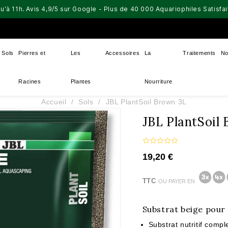
u'à 11h. Avis 4,9/5 sur Google - Plus de 40 000 Aquariophiles Satisf
Sols
Pierres et
Les
Accessoires
La
Traitements
No
Racines
Plantes
Nourriture
Accueil
Sols
JBL PlantSoil Brown 3L
JBL PlantSoil
19,20 €
TTC
OU PAYER EN
Substrat beige pour
Substrat nutritif comp