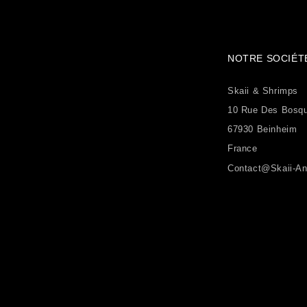
NOTRE SOCIÉT
Skaii & Shrimps
10 Rue Des Bosq
67930 Beinheim
France
Contact@skaii-An