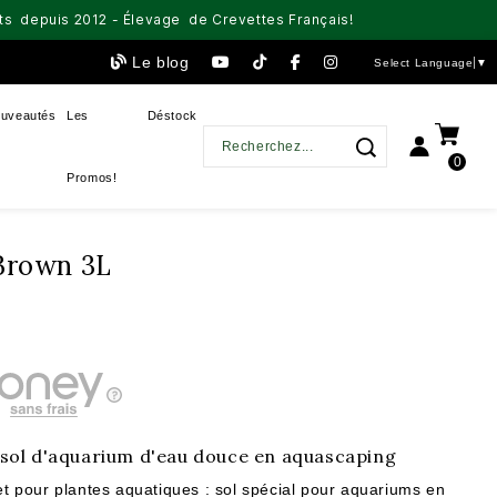
aits depuis 2012 - Élevage de Crevettes Français!
Le blog
Select Language
▼
uveautés
Les
Déstock
0
Promos!
 Brown 3L
 sol d'aquarium d'eau douce en aquascaping
let pour plantes aquatiques : sol spécial pour aquariums en