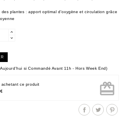
des plantes : apport optimal d'oxygène et circulation grâce
moyenne
ER
Aujourd'hui si Commandé Avant 11h - Hors Week End)
card_giftcard
 achetant ce produit
 €