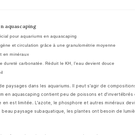
en aquascaping
spécial pour aquariums en aquascaping
ygène et circulation grâce à une granulométrie moyenne
et en minéraux
le dureté carbonatée. Réduit le KH, l'eau devient douce
il
paysages dans les aquariums. Il peut s'agir de compositions 
m en aquascaping contient peu de poissons et d'invertébrés o
e en est limitée. L'azote, le phosphore et autres minéraux dev
n beau paysage subaquatique, les plantes ont besoin de lumiè