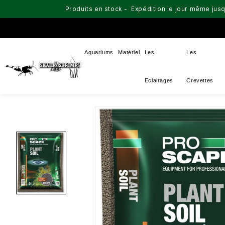
Produits en stock - Expédition le jour même jusq
Aquariums
Matériel
Les
Les
Eclairages
Crevettes