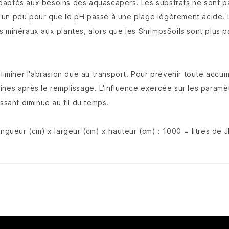
ptés aux besoins des aquascapers. Les substrats ne sont pas i
ent un peu pour que le pH passe à une plage légèrement acide. 
s minéraux aux plantes, alors que les ShrimpsSoils sont plus p
éliminer l'abrasion due au transport. Pour prévenir toute accu
nes après le remplissage. L'influence exercée sur les paramètr
ssant diminue au fil du temps.
ongueur (cm) x largeur (cm) x hauteur (cm) : 1000 = litres de 