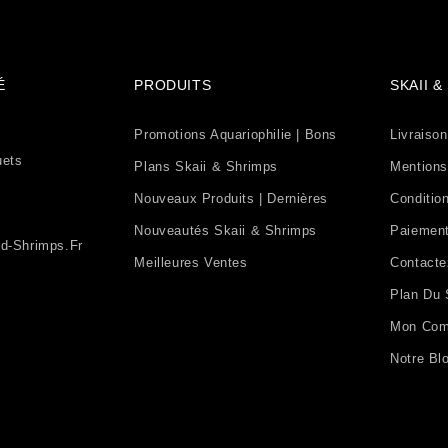
É
PRODUITS
SKAII 
Promotions Aquariophilie | Bons
Livraison
uets
Plans Skaii & Shrimps
Mentions
Nouveaux Produits | Dernières
Condition
Nouveautés Skaii & Shrimps
Paiement
d-Shrimps.fr
Meilleures Ventes
Contact
Plan Du 
Mon Com
Notre Bl