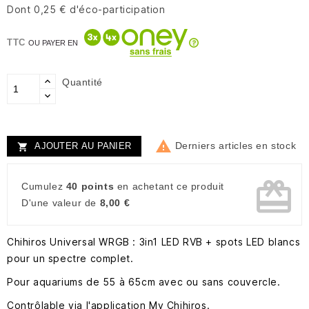
Dont 0,25 € d'éco-participation
TTC
OU PAYER EN
Quantité

Derniers articles en stock
AJOUTER AU PANIER

card_giftcard
Cumulez
40 points
en achetant ce produit
D'une valeur de
8,00 €
Chihiros Universal WRGB : 3in1 LED RVB + spots LED blancs
pour un spectre complet.
Pour aquariums de 55 à 65cm avec ou sans couvercle.
Contrôlable via l'application My Chihiros.