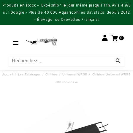
Produits en stock - Expédition le jour même jusqu'à 11h. Avis 4,9/5
sur Google - Plus de 40 000 Aquariophiles Satisfaits depuis 2012
- Élevage de Crevettes Français!
0


Accueil
Les Eclairages
Chihiros
Universal WRGB
Chihiros Universal WRGB
600 - 55-65cm