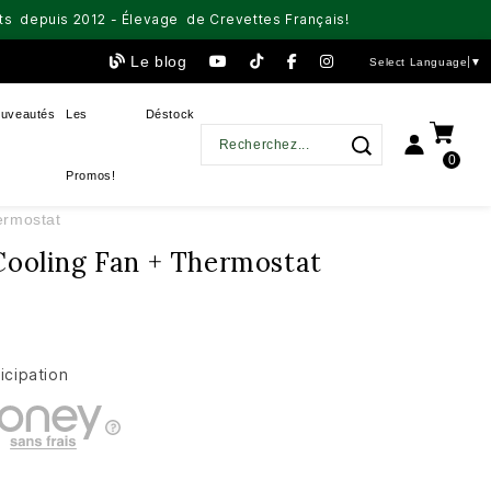
aits depuis 2012 - Élevage de Crevettes Français!
Le blog
Select Language
▼
uveautés
Les
Déstock
0
Promos!
ermostat
Cooling Fan + Thermostat
icipation