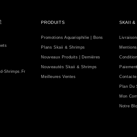
É
PRODUITS
SKAII 
Promotions Aquariophilie | Bons
Livraison
uets
Plans Skaii & Shrimps
Mentions
Nouveaux Produits | Dernières
Condition
Nouveautés Skaii & Shrimps
Paiement
d-Shrimps.fr
Meilleures Ventes
Contact
Plan Du 
Mon Com
Notre Bl