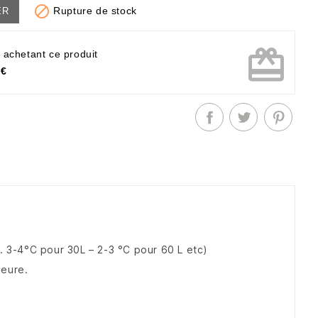

Rupture de stock
ER
card_giftcard
 achetant ce produit
 €
nv. 3-4°C pour 30L – 2-3 °C pour 60 L etc)
ieure.