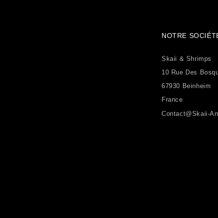
NOTRE SOCIÉT
Skaii & Shrimps
10 Rue Des Bosq
67930 Beinheim
France
Contact@skaii-An