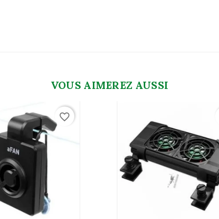
VOUS AIMEREZ AUSSI
favorite_border