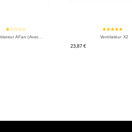
tilateur AFan (avec...
Ventilateur X2
Prix
23,87 €