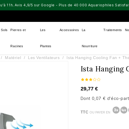
u'à 11h. Avis 4,9/5 sur Google - Plus de 40 000 Aquariophiles Satisf
Sols
Pierres et
Les
Accessoires
La
Traitements
No
Racines
Plantes
Nourriture
Matériel
Les Ventilateurs
Ista Hanging Cooling Fan + Th
Ista Hanging 
29,77 €
Dont 0,07 € d'éco-part
TTC
OU PAYER EN