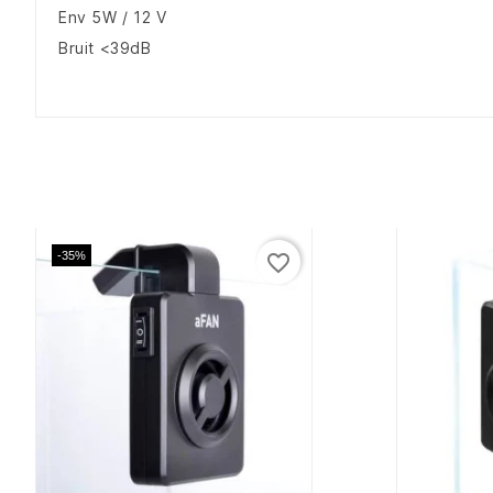
Env 5W / 12 V
Bruit <39dB
-35%
favorite_border