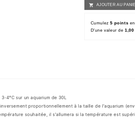
AJOUTER AU PANI

Cumulez
5 points
en
D'une valeur de
1,00
'à 3-4°C sur un aquarium de 30L
re inversement proportionnellement à la taille de l'aquarium (e
empérature souhaitée, il s'allumera si la température est supér