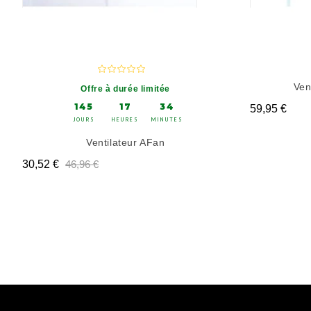
Ven
Offre à durée limitée
145
17
34
Prix
59,95 €
JOURS
HEURES
MINUTES
Ventilateur AFan
Prix
Prix de base
Prix de base
30,52 €
46,96 €