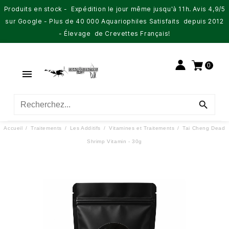
Produits en stock - Expédition le jour même jusqu'à 11h. Avis 4,9/5
sur Google - Plus de 40 000 Aquariophiles Satisfaits depuis 2012
- Élevage de Crevettes Français!
0


Accueil
Traitements
Les Additifs
Vitamines et Traitements
Tai Cheng Dead
Shrimp Vitamin - 30g