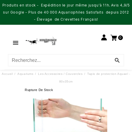
Produits en stock - Expédition le jour même jusqu'à 11h. Avis 4,9/5
sur Google - Plus de 40 000 Aquariophiles Satisfaits depuis 2012
- Élevage de Crevettes Français!
0


Accueil
Aquariums
Les Accessoires / Couvercles
Tapis de protection Aquael -
80x35cm
Rupture De Stock