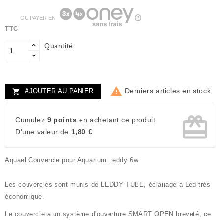
OU PAYER EN
TTC
Quantité

Derniers articles en stock
AJOUTER AU PANIER

card_giftcard
Cumulez
9 points
en achetant ce produit
D'une valeur de
1,80 €
Aquael Couvercle pour Aquarium Leddy 6w
Les couvercles sont munis de
LEDDY TUBE, éclairage à Led très
économique.
Le couvercle a un système d'ouverture SMART OPEN breveté, ce