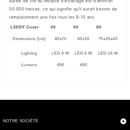
durée de vie du module d'éclairage est d'environ
50.000 heures, ce qui signifie qu'il aurait besoin de
remplacement une fois tous les 8-10 ans.
LEDDY Cover
40
60
80
Dimensions [cm]
40x25
60x30
75x35x40
Lighting
LED 6 W
LED 6 W
LED 16 W
Lumens
490
490

NOTRE SOCIÉTÉ