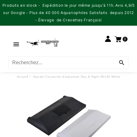
Produits en stock - Expédition le jour même jusqu'à 11h. Avis 4,9/5
sur Google - Plus de 40 000 Aquariophiles Satisfaits depuis 2012
- Élevage de Crevettes Français!
0


Accueil
Aquael Couvercle d'aquarium Day & Night 60x30 White