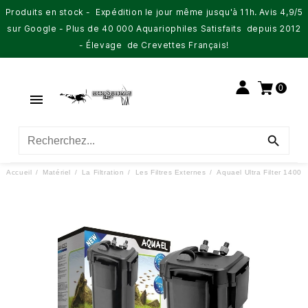
Produits en stock - Expédition le jour même jusqu'à 11h. Avis 4,9/5
sur Google - Plus de 40 000 Aquariophiles Satisfaits depuis 2012
- Élevage de Crevettes Français!
0


Accueil
Matériel
La Filtration
Les Filtres Externes
Aquael Ultra Filter 1400