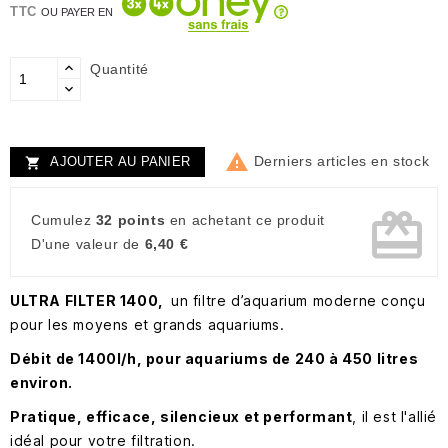
TTC
OU PAYER EN
Quantité

Derniers articles en stock
AJOUTER AU PANIER

card_giftcard
Cumulez
32 points
en achetant ce produit
D'une valeur de
6,40 €
ULTRA FILTER 1400,
un filtre d’aquarium moderne conçu
pour les moyens et grands aquariums.
Débit de 1400l/h, pour aquariums de 240 à 450 litres
environ.
Pratique, efficace, silencieux et performant
, il est l'allié
idéal pour votre filtration.