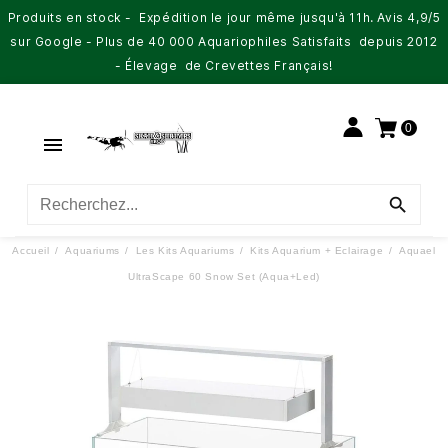
Produits en stock - Expédition le jour même jusqu'à 11h. Avis 4,9/5
sur Google - Plus de 40 000 Aquariophiles Satisfaits depuis 2012
- Élevage de Crevettes Français!
0


Accueil
Aquariums
Les Kits Aquariums
Kits Aquarium + Eclairage
Aquael
UltraScape 60 Snow Set (Aqua+Led)