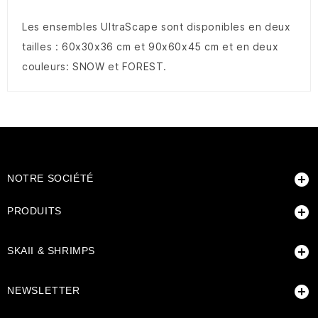
Les ensembles UltraScape sont disponibles en deux
tailles : 60x30x36 cm et 90x60x45 cm et en deux
couleurs: SNOW et FOREST.

NOTRE SOCIÉTÉ

PRODUITS

SKAII & SHRIMPS

NEWSLETTER