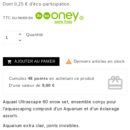
Dont 0,25 € d'éco-participation
TTC
OU PAYER EN
Quantité

Derniers articles en stock
AJOUTER AU PANIER

card_giftcard
Cumulez
48 points
en achetant ce produit
D'une valeur de
9,60 €
Aquael Ultrascape 60 snow set, ensemble conçu pour
l'aquascaping composé d'un Aquarium et d'un éclairage
assorti.
Aquarium extra clair, joints invisibles.