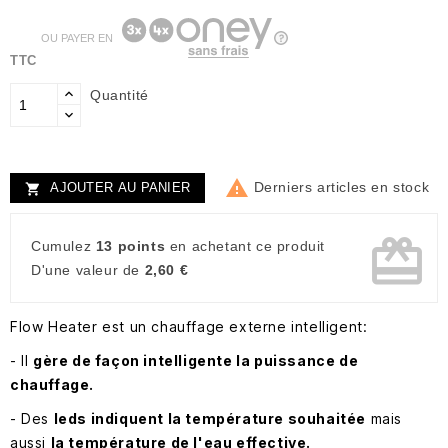
OU PAYER EN
TTC
Quantité

Derniers articles en stock
AJOUTER AU PANIER

card_giftcard
Cumulez
13 points
en achetant ce produit
D'une valeur de
2,60 €
Flow Heater est un chauffage externe intelligent:
- Il
gère de façon intelligente la puissance de
chauffage.
- Des
leds indiquent la température souhaitée
mais
aussi
la température de l'eau effective.