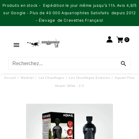
Produits en stock - Expédition le jour même jusqu'à 11h. Avis 4,9/5
sur Google - Plus de 40 000 Aquariophiles Satisfaits depuis 2012
- Élevage de Crevettes Français!
0


Accueil
Matériel
Les Chauffages
Les Chauffages Externes
Aquael Flow
Heater 300w - 2.0