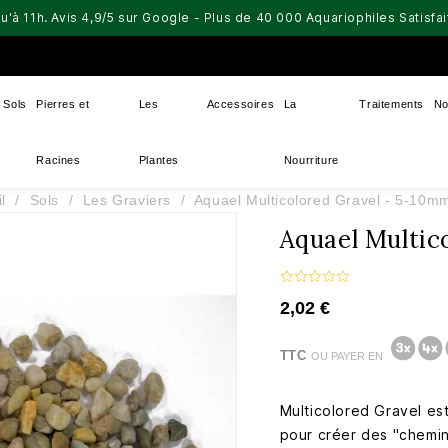
u'à 11h. Avis 4,9/5 sur Google - Plus de 40 000 Aquariophiles Satisf
Sols
Pierres et
Les
Accessoires
La
Traitements
No
Racines
Plantes
Nourriture
l
Sols
Les Graviers
Aquael Multicolored Gravel - 5-10mm
Aquael Multic
2,02 €
TTC
OU PAYER EN
Multicolored Gravel est
pour créer des "chemin