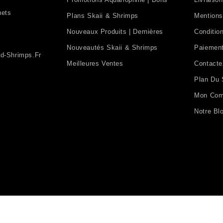
uets
Plans Skaii & Shrimps
Mentions
Nouveaux Produits | Dernières
Condition
Nouveautés Skaii & Shrimps
Paiement
d-Shrimps.fr
Meilleures Ventes
Contact
Plan Du 
Mon Com
Notre Bl