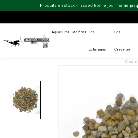
Produits en stock - Expédition le jour même jusq
Aquariums
Matériel
Les
Les
Eclairages
Crevettes
Accuei