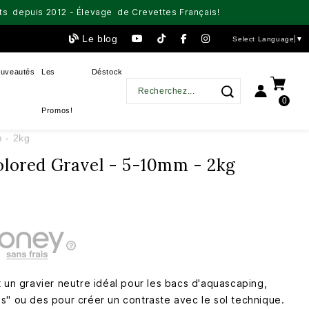
aits depuis 2012 - Élevage de Crevettes Français!
Le blog
Select Language
▼
uveautés
Les
Déstock
0
Promos!
 - 2kg
olored Gravel - 5-10mm - 2kg
 un gravier neutre idéal pour les bacs d'aquascaping,
s" ou des pour créer un contraste avec le sol technique.