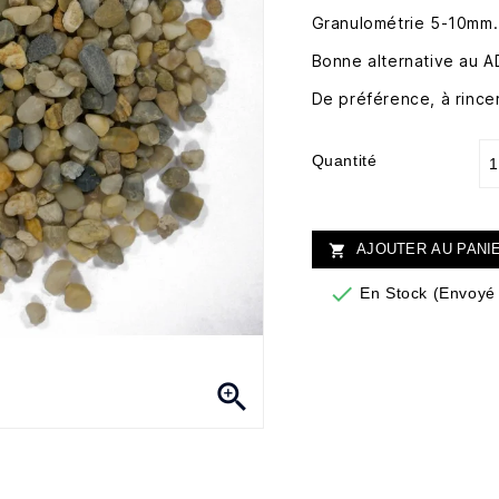
Granulométrie 5-10mm.
Bonne alternative au A
De préférence, à rincer 
Quantité
AJOUTER AU PANI


En Stock (Envoyé 
