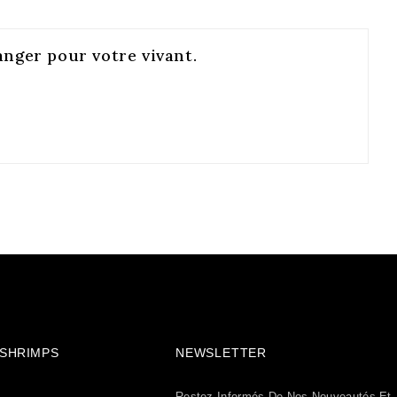
anger pour votre vivant.
& SHRIMPS
NEWSLETTER
Restez Informés De Nos Nouveautés Et