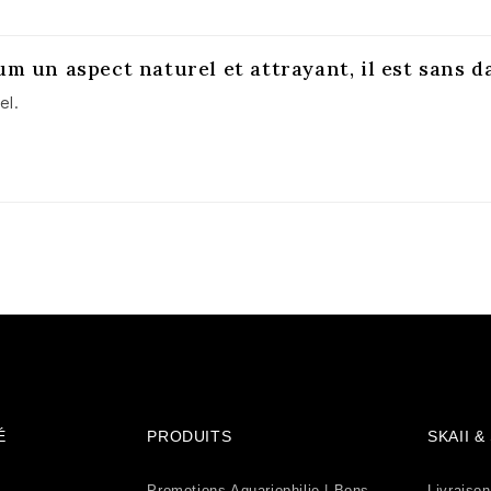
m un aspect naturel et attrayant, il est sans d
el.
É
PRODUITS
SKAII 
Promotions Aquariophilie | Bons
Livraison