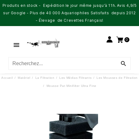
Produits en stock - Expédition le jour même jusqu'à 11h. Avis 4,9/5
sur Google - Plus de 40 000 Aquariophiles Satisfaits depuis 2012
- Élevage de Crevettes Français!
0


Accueil
Matériel
La Filtration
Les Médias Filtrants
Les Mousses de Filtration
Mousse Pat Minifilter Ultra Fine