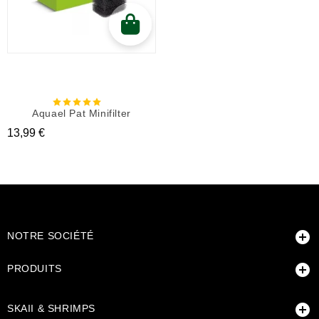
Aquael Pat Minifilter
Prix
13,99 €

NOTRE SOCIÉTÉ

PRODUITS

SKAII & SHRIMPS