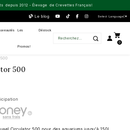
aits depuis 2012 - Élevage de Crevettes Français!
Le blog
Select Language
▼
uveautés
Les
Déstock
0
Promos!
 500
ator 500
icipation
ael Circulator 500 pour des aquariums jusqu'à 150L