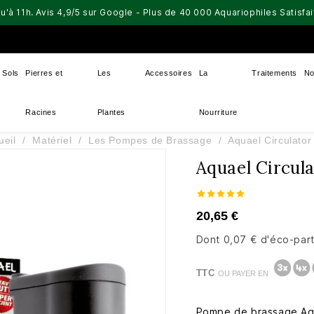
u'à 11h. Avis 4,9/5 sur Google - Plus de 40 000 Aquariophiles Satisf
Sols
Pierres et
Les
Accessoires
La
Traitements
No
Racines
Plantes
Nourriture
ueil
Matériel
Les Pompes de Brassage
Aquael Circulator
Aquael Circul
20,65 €
Dont 0,07 € d'éco-part
TTC
OU PAYER EN
Pompe de brassage Aqu