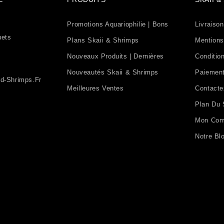
Promotions Aquariophilie | Bons
Livraison
uets
Plans Skaii & Shrimps
Mentions
Nouveaux Produits | Dernières
Condition
Nouveautés Skaii & Shrimps
Paiement
d-Shrimps.fr
Meilleures Ventes
Contact
Plan Du 
Mon Com
Notre Bl