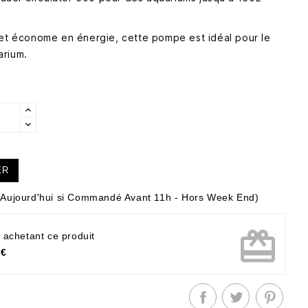
 et économe en énergie, cette pompe est idéal pour le
arium.
ER
Aujourd'hui si Commandé Avant 11h - Hors Week End)
card_giftcard
 achetant ce produit
 €