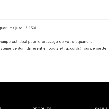
uariums jusqu'à 150L
pompe est idéal pour le brassage de votre aquarium.
ystème venturi, différent embouts et raccords), qui permettent
É
PRODUITS
SKAII 