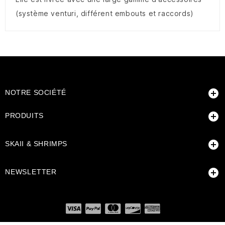
(système venturi, différent embouts et raccords)

NOTRE SOCIÉTÉ

PRODUITS

SKAII & SHRIMPS

NEWSLETTER