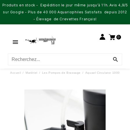
Produits en stock - Expédition le jour même jusqu'à 11h. Avis 4,9/5
sur Google - Plus de 40 000 Aquariophiles Satisfaits depuis 2012
- Élevage de Crevettes Français!
0


Accueil
Matériel
Les Pompes de Brassage
Aquael Circulator 1000