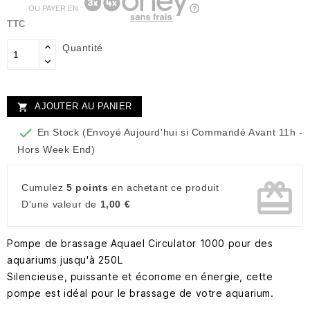
OU PAYER EN
TTC
Quantité
AJOUTER AU PANIER


En Stock (Envoyé Aujourd'hui si Commandé Avant 11h -
Hors Week End)
card_giftcard
Cumulez
5 points
en achetant ce produit
D'une valeur de
1,00 €
Pompe de brassage Aquael Circulator 1000 pour des
aquariums jusqu'à 250L
Silencieuse, puissante et économe en énergie, cette
pompe est idéal pour le brassage de votre aquarium.