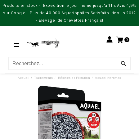
Produits en stock - Expédition le jour même jusqu'à 11h. Avis 4,9/5
sur Google - Plus de 40 000 Aquariophiles Satisfaits depuis 2012
- Élevage de Crevettes Français!
0


Accueil
Traitements
Résines et Filtration
Aquael Nitromax