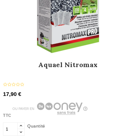
Aquael Nitromax
17,90 €
OU PAYER EN
TTC
Quantité