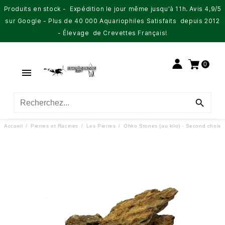
Produits en stock - Expédition le jour même jusqu'à 11h. Avis 4,9/5
sur Google - Plus de 40 000 Aquariophiles Satisfaits depuis 2012
- Élevage de Crevettes Français!
0


Accueil
Pierres et Racines
Les Pierres
Ohko Stones (au kilo) - Second choix