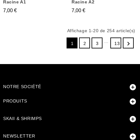
Racine A1
Racine A2
7,00 €
7,00 €
Affichage 1-20 de 254 article(s)
…

1
2
3
13

NOTRE SOCIÉTÉ

PRODUITS

SKAII & SHRIMPS

NEWSLETTER