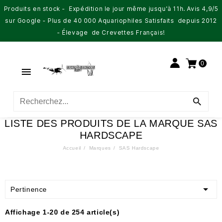
Produits en stock - Expédition le jour même jusqu'à 11h. Avis 4,9/5
sur Google - Plus de 40 000 Aquariophiles Satisfaits depuis 2012
- Élevage de Crevettes Français!
0


LISTE DES PRODUITS DE LA MARQUE SAS
HARDSCAPE
Accueil
Marques
SAS Hardscape

Pertinence
Affichage 1-20 de 254 article(s)