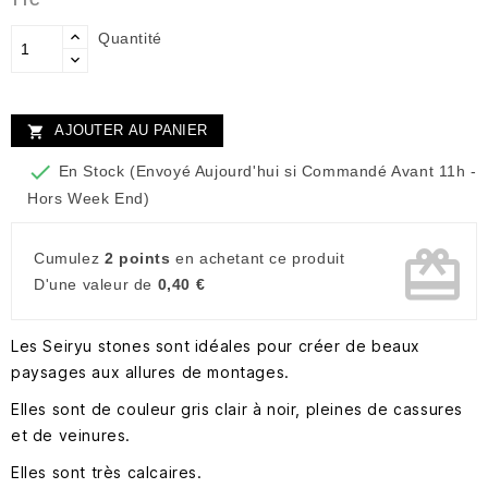
TTC
Quantité
AJOUTER AU PANIER


En Stock (Envoyé Aujourd'hui si Commandé Avant 11h -
Hors Week End)
card_giftcard
Cumulez
2 points
en achetant ce produit
D'une valeur de
0,40 €
Les Seiryu stones sont idéales pour créer de beaux
paysages aux allures de montages.
Elles sont de couleur gris clair à noir, pleines de cassures
et de veinures.
Elles sont très calcaires.