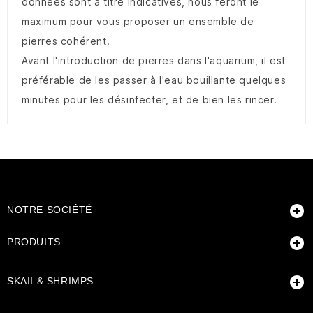
données sont à titre indicatives, nous feront le
maximum pour vous proposer un ensemble de
pierres cohérent.
Avant l'introduction de pierres dans l'aquarium, il est
préférable de les passer à l'eau bouillante quelques
minutes pour les désinfecter, et de bien les rincer.

NOTRE SOCIÉTÉ

PRODUITS

SKAII & SHRIMPS