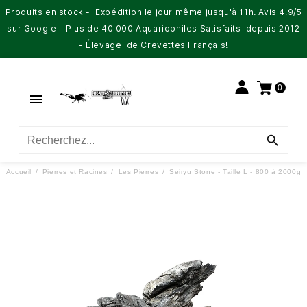
Produits en stock - Expédition le jour même jusqu'à 11h. Avis 4,9/5
sur Google - Plus de 40 000 Aquariophiles Satisfaits depuis 2012
- Élevage de Crevettes Français!
0


Accueil
Pierres et Racines
Les Pierres
Seiryu Stone - Taille L - 800 à 2000g