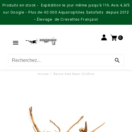
Produits en stock - Expédition le jour même jusqu'à 11h. Avis 4,9/5
sur Google - Plus de 40 000 Aquariophiles Satisfaits depuis 2012
- Élevage de Crevettes Français!
0


Accueil
Racine Asia Nano 10-25cm