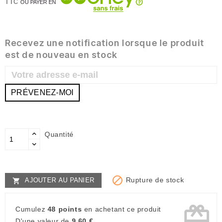
TTC
OU PAYER EN
Recevez une notification lorsque le produit
est de nouveau en stock
PRÉVENEZ-MOI
Quantité

Rupture de stock
AJOUTER AU PANIER

card_giftcard
Cumulez
48 points
en achetant ce produit
D'une valeur de
9,60 €