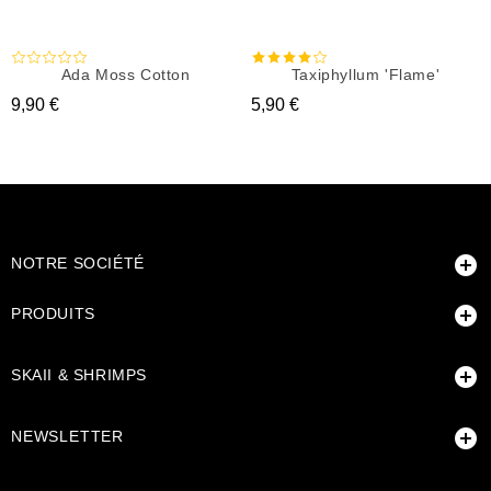
Ada Moss Cotton
Taxiphyllum 'Flame'
Prix
Prix
9,90 €
5,90 €

NOTRE SOCIÉTÉ

PRODUITS

SKAII & SHRIMPS

NEWSLETTER