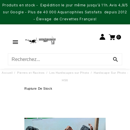
Produits en stock - Expédition le jour même jusqu'à 11h. Avis 4,9/5
sur Google - Plus de 40 000 Aquariophiles Satisfaits depuis 2012
- Élevage de Crevettes Français!
0


Accueil
Pierres et Racines
Les Hardscapes sur Photo
Hardscape Sur Photo -
HS6
Rupture De Stock