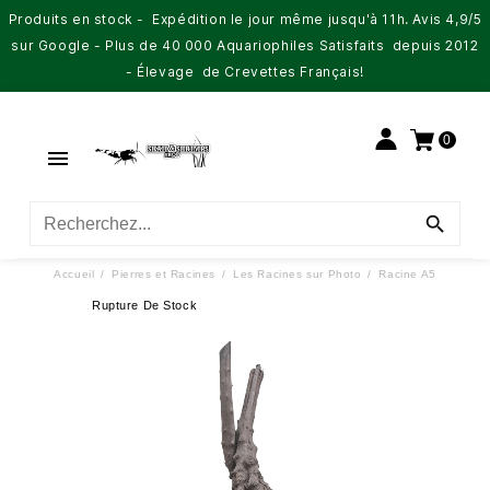
Produits en stock - Expédition le jour même jusqu'à 11h. Avis 4,9/5
sur Google - Plus de 40 000 Aquariophiles Satisfaits depuis 2012
- Élevage de Crevettes Français!
0


Accueil
Pierres et Racines
Les Racines sur Photo
Racine A5
Rupture De Stock