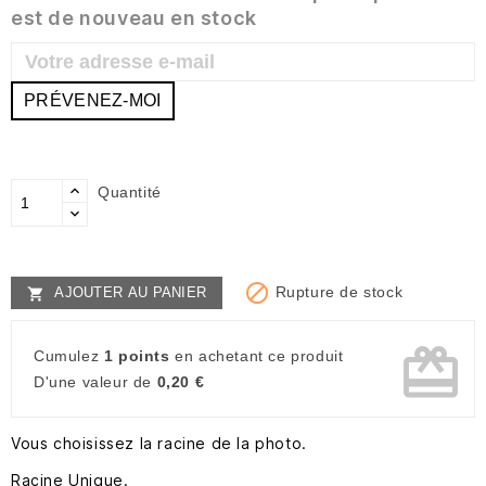
est de nouveau en stock
PRÉVENEZ-MOI
Quantité

Rupture de stock
AJOUTER AU PANIER

card_giftcard
Cumulez
1 points
en achetant ce produit
D'une valeur de
0,20 €
Vous choisissez la racine de la photo.
Racine Unique.