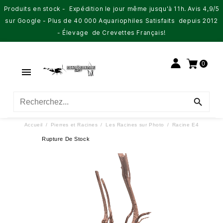
Produits en stock - Expédition le jour même jusqu'à 11h. Avis 4,9/5
sur Google - Plus de 40 000 Aquariophiles Satisfaits depuis 2012
- Élevage de Crevettes Français!
0


Accueil
Pierres et Racines
Les Racines sur Photo
Racine E4
Rupture De Stock