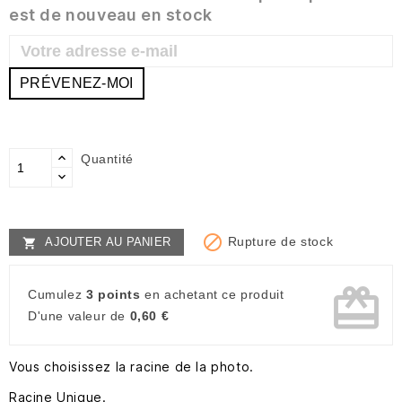
est de nouveau en stock
PRÉVENEZ-MOI
Quantité

Rupture de stock
AJOUTER AU PANIER

card_giftcard
Cumulez
3 points
en achetant ce produit
D'une valeur de
0,60 €
Vous choisissez la racine de la photo.
Racine Unique.