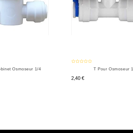
binet Osmoseur 1/4
T Pour Osmoseur 1
Prix
2,40 €