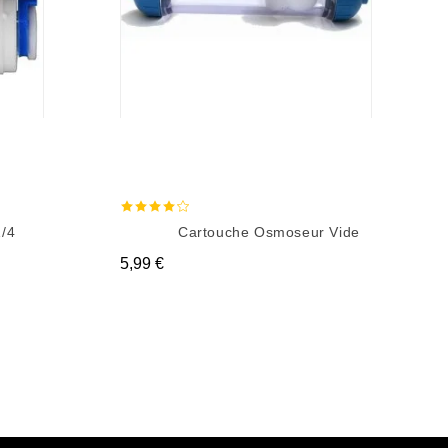
/4
Cartouche Osmoseur Vide
Prix
5,99 €