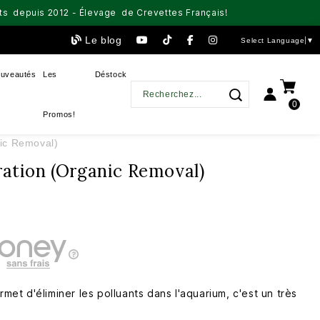
aits depuis 2012 - Élevage de Crevettes Français!
Le blog
Select Language
▼
uveautés
Les
Déstock
0
Promos!
nic Removal)
ration (Organic Removal)
rmet d'éliminer les polluants dans l'aquarium, c'est un très