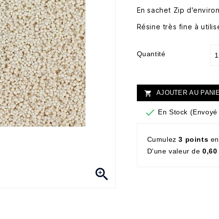
En sachet Zip d'environ
Résine très fine à util
Quantité
AJOUTER AU PANI


En Stock (Envoyé 
Cumulez
3 points
en
D'une valeur de
0,60
