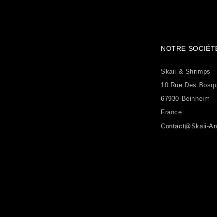
NOTRE SOCIÉT
Skaii & Shrimps
10 Rue Des Bosq
67930 Beinheim
France
Contact@skaii-An