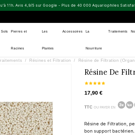
u'à 11h. Avis 4,9/5 sur Google - Plus de 40 000 Aquariophiles Satisf
Sols
Pierres et
Les
Accessoires
La
Traitements
No
Racines
Plantes
Nourriture
raitements
Résines et Filtration
Résine de Filtration (Orga
Résine De Filt
17,90 €
TTC
OU PAYER EN
Résine de Filtration, pe
bon support bactérien.