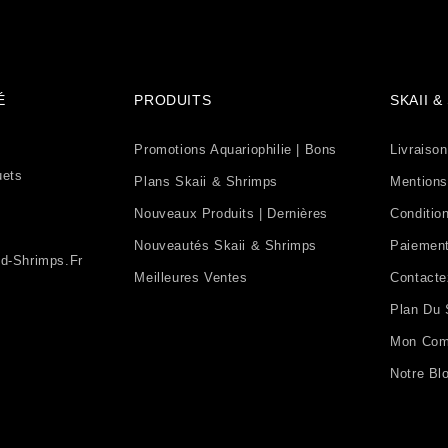
É
PRODUITS
SKAII 
Promotions Aquariophilie | Bons
Livraison
uets
Plans Skaii & Shrimps
Mentions
Nouveaux Produits | Dernières
Condition
Nouveautés Skaii & Shrimps
Paiement
d-Shrimps.fr
Meilleures Ventes
Contact
Plan Du 
Mon Com
Notre Bl