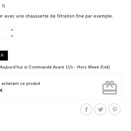
 1l
iser avec une chaussette de filtration fine par exemple.
ER
Aujourd'hui si Commandé Avant 11h - Hors Week End)
card_giftcard
 achetant ce produit
 €