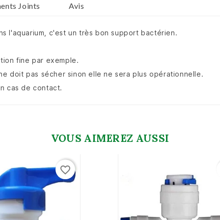
nts Joints
Avis
ans l'aquarium, c'est un très bon support bactérien.
ation fine par exemple.
ne doit pas sécher sinon elle ne sera plus opérationnelle.
en cas de contact.
VOUS AIMEREZ AUSSI
favorite_border